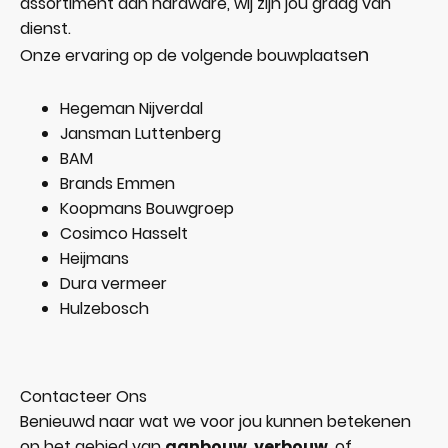
assortiment aan hardware, wij zijn jou graag van
dienst.
n
Onze ervaring op de volgende bouwplaatse
Hegeman Nijverdal
Jansman Luttenberg
BAM
Brands Emmen
Koopmans Bouwgroep
Cosimco Hasselt
Heijmans
Dura vermeer
Hulzebosch
Contacteer Ons
Benieuwd naar wat we voor jou kunnen betekenen
op het gebied van
aanbouw
,
verbouw
, of