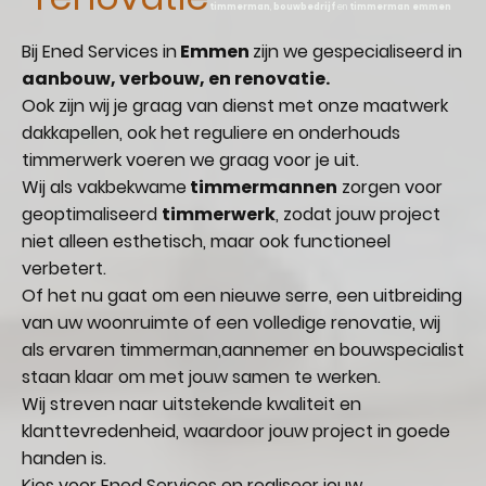
timmerman
,
bouwbedrijf
en
timmerman emmen
Bij Ened Services in
Emmen
zijn we gespecialiseerd in
aanbouw, verbouw, en renovatie.
Ook zijn wij je graag van dienst met onze maatwerk
dakkapellen, ook het reguliere en onderhouds
timmerwerk voeren we graag voor je uit.
Wij als vakbekwame
timmermannen
zorgen voor
geoptimaliseerd
timmerwerk
, zodat jouw project
niet alleen esthetisch, maar ook functioneel
verbetert.
Of het nu gaat om een nieuwe serre, een uitbreiding
van uw woonruimte of een volledige renovatie, wij
als ervaren timmerman,aannemer en bouwspecialist
staan klaar om met jouw samen te werken.
Wij streven naar uitstekende kwaliteit en
klanttevredenheid, waardoor jouw project in goede
handen is.
Kies voor Ened Services en realiseer jouw