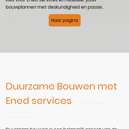
bouwplannen met deskundigheid en passie..
Naar pagina
Duurzame Bouwen met
Ened services
timmerman
,
bouwbedrijf
en
timmerman emmen